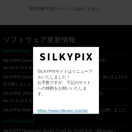
現在開催予定のイベントはありません。
ソフトウェア更新情報
2024年2月8日
SILKYPIX Developer Studio Pro11（Windows / macOS）
Ver.11.0.14.0 を公開しました
SILKYPIXサイトはリニューア
ルいたしました！
SILKYPIX Developer Studio 11（Windows / macOS）Ver.11.1.14.0
お手数ですが、下記のサイト
を公開しました
への移動をお願いいたしま
SILKYPIX JPEG Photography 11（Windows / macOS）
す。
Ver.11.2.14.0 を公開しました
SILKYPIX RAW Converter（Windows）Ver.1.0.9.0 を公開しました
https://www.silkypix.com/ja/
2023年11月30日
SILKYPIX Developer Studio Pro11 for FUJIFILM（Windows /