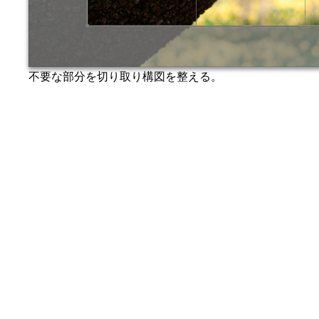
不要な部分を切り取り構図を整える。